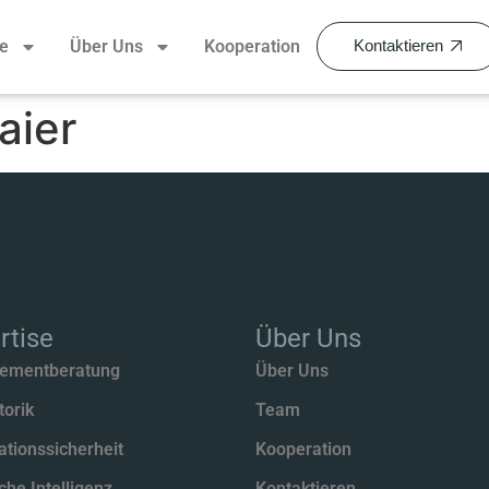
se
Über Uns
Kooperation
Kontaktieren
aier
rtise
Über Uns
ementberatung
Über Uns
torik
Team
ationssicherheit
Kooperation
che Intelligenz
Kontaktieren