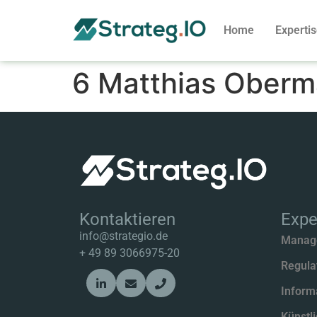
Home
Experti
6 Matthias Oberm
Kontaktieren
Expe
info@strategio.de
Manag
+
49 89 3066975-20
Regula
Inform
Künstli