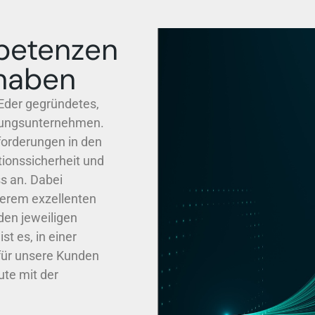
petenzen
rhaben
 Eder gegründetes,
tungsunternehmen.
forderungen in den
tionssicherheit und
ss
an. Dabei
serem exzellenten
den jeweiligen
t es, in einer
für unsere Kunden
ute mit der