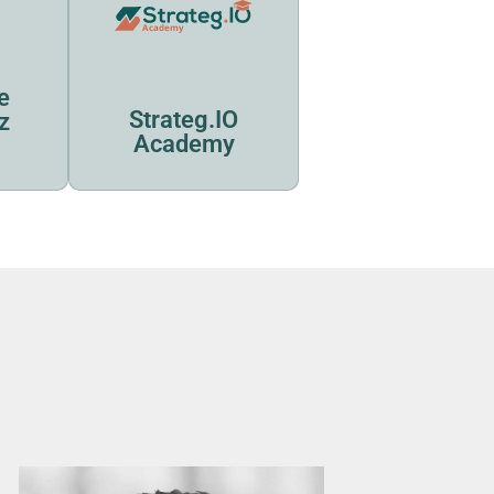
e
Strateg.IO
z
Academy