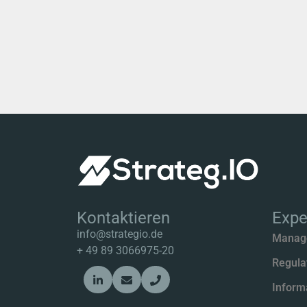
Kontaktieren
Expe
info@strategio.de
Manag
+
49 89 3066975-20
Regula
Inform