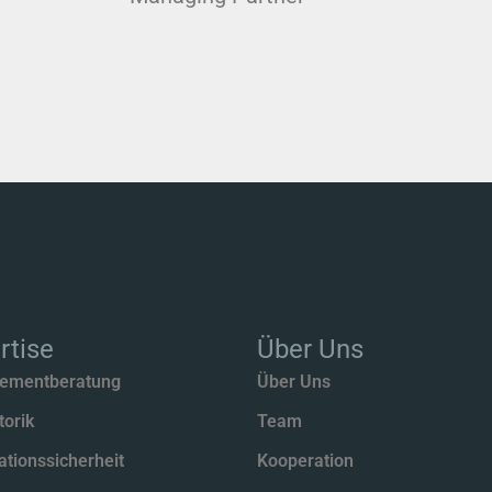
rtise
Über Uns
ementberatung
Über Uns
torik
Team
ationssicherheit
Kooperation